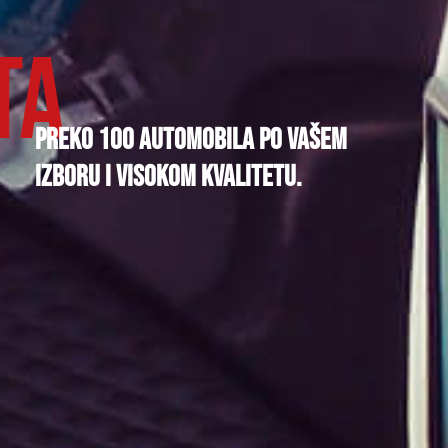
ta
Preko 100 automobila po Vašem
izboru i visokom kvalitetu.