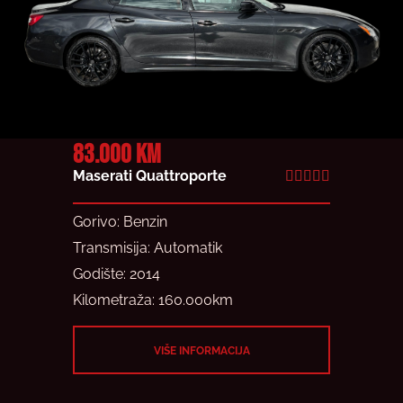
83.000 KM
Maserati Quattroporte
R





a
Gorivo: Benzin
t
Transmisija: Automatik
e
Godište: 2014
d
Kilometraža: 160.000km
5
o
VIŠE INFORMACIJA
u
t