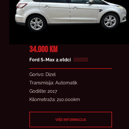
34.000 KM
R
Ford S-Max 2.0tdci





a
t
Gorivo: Dizel
e
Transmisija: Automatik
d
Godište: 2017
5
Kilometraža: 210.000km
o
u
VIŠE INFORMACIJA
t