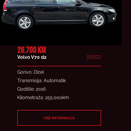
26.700 KM
Volvo V70 d2
R





a
Gorivo: Dizel
t
Transmisija: Automatik
e
Godište: 2016
d
Kilometraža: 255.000km
5
o
u
VIŠE INFORMACIJA
t