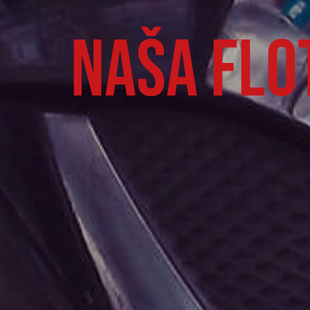
naša flo