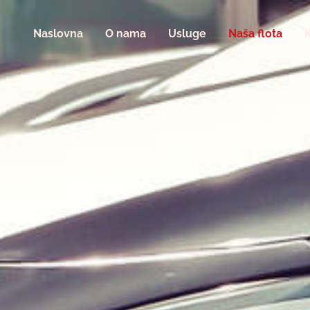
Naslovna
O nama
Usluge
Naša flota