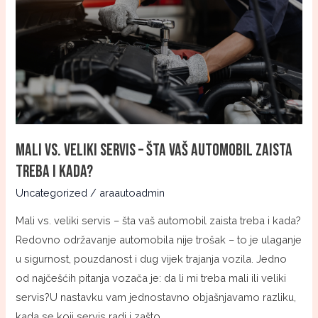
veliki
servis
–
šta
vaš
automobil
zaista
treba
Mali vs. veliki servis – šta vaš automobil zaista
i
treba i kada?
kada?
Uncategorized
/
araautoadmin
Mali vs. veliki servis – šta vaš automobil zaista treba i kada?
Redovno održavanje automobila nije trošak – to je ulaganje
u sigurnost, pouzdanost i dug vijek trajanja vozila. Jedno
od najčešćih pitanja vozača je: da li mi treba mali ili veliki
servis?U nastavku vam jednostavno objašnjavamo razliku,
kada se koji servis radi i zašto