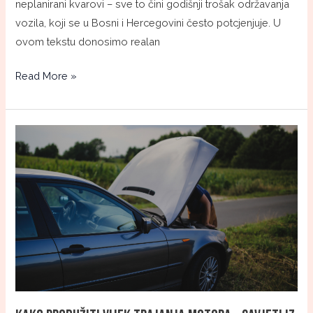
neplanirani kvarovi – sve to čini godišnji trošak održavanja
vozila, koji se u Bosni i Hercegovini često potcjenjuje. U
ovom tekstu donosimo realan
Read More »
Kako
produžiti
vijek
trajanja
motora
–
savjeti
iz
prakse
auto-