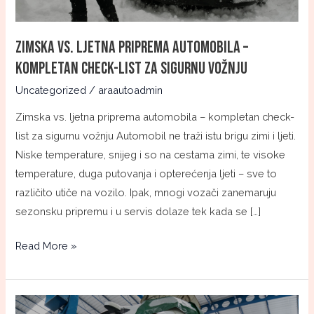
list
za
Zimska vs. ljetna priprema automobila –
sigurnu
kompletan check-list za sigurnu vožnju
vožnju
Uncategorized
/
araautoadmin
Zimska vs. ljetna priprema automobila – kompletan check-
list za sigurnu vožnju Automobil ne traži istu brigu zimi i ljeti.
Niske temperature, snijeg i so na cestama zimi, te visoke
temperature, duga putovanja i opterećenja ljeti – sve to
različito utiče na vozilo. Ipak, mnogi vozači zanemaruju
sezonsku pripremu i u servis dolaze tek kada se […]
Read More »
Koliko