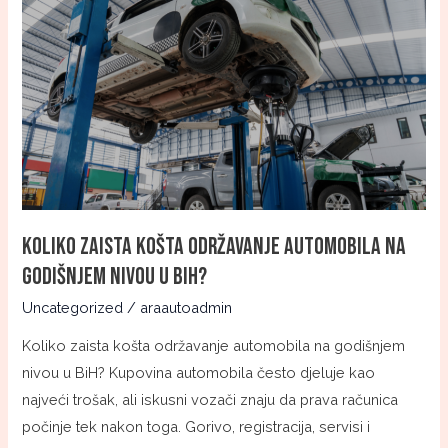
zaista
košta
održavanje
automobila
na
godišnjem
nivou
u
BiH?
Koliko zaista košta održavanje automobila na
godišnjem nivou u BiH?
Uncategorized
/
araautoadmin
Koliko zaista košta održavanje automobila na godišnjem
nivou u BiH? Kupovina automobila često djeluje kao
najveći trošak, ali iskusni vozači znaju da prava računica
počinje tek nakon toga. Gorivo, registracija, servisi i