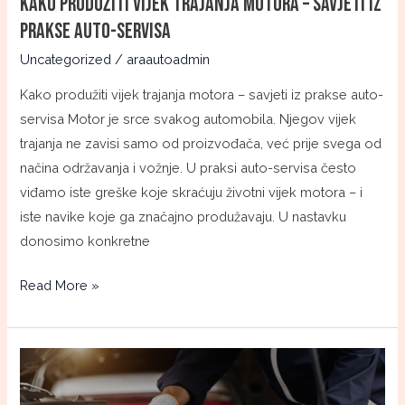
Kako produžiti vijek trajanja motora – savjeti iz
servisa
prakse auto-servisa
Uncategorized
/
araautoadmin
Kako produžiti vijek trajanja motora – savjeti iz prakse auto-
servisa Motor je srce svakog automobila. Njegov vijek
trajanja ne zavisi samo od proizvođača, već prije svega od
načina održavanja i vožnje. U praksi auto-servisa često
viđamo iste greške koje skraćuju životni vijek motora – i
iste navike koje ga značajno produžavaju. U nastavku
donosimo konkretne
Read More »
Mali
vs.